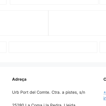
Adreça
C
Urb Port del Comte. Ctra. a pistes, s/n
+
i
25280 La Coma i la Pedra, Lleida